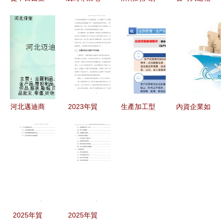
產業發展看
產代理 路
國際貨代
∣中遠海運
創新藥行業
徑、課程與
空運出口
船貿 做世
周期 貿易
牌照全解析
粉末液體到
界一流航運
經紀與代理
國外雙清到
經紀人 貿
的角色與啟
門
易經紀與代
示
理
河北邁迪商
2023年貿
生產加工型
內資企業如
貿 貿易經
易經紀與代
小微企業安
何申請海關
紀與代理的
理服務行業
全管理人員
轉廠及轉廠
專業實踐與
可行性分析
業務能力培
進口的含義
發展路徑
報告 挑戰
訓 安全生
解析
與機遇并
產、消防、
存，
應急處置與
案例分析
2025年貿
2025年貿