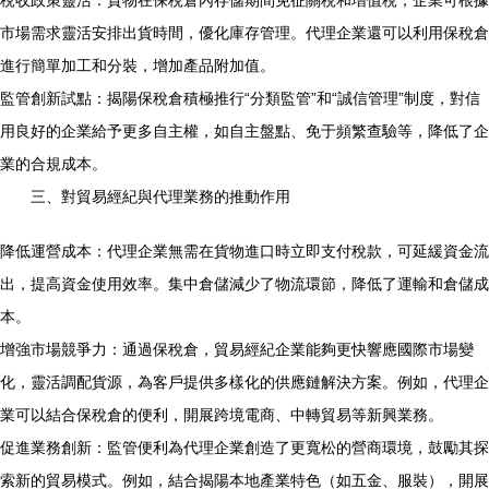
稅收政策靈活：貨物在保稅倉內存儲期間免征關稅和增值稅，企業可根據
市場需求靈活安排出貨時間，優化庫存管理。代理企業還可以利用保稅倉
進行簡單加工和分裝，增加產品附加值。
監管創新試點：揭陽保稅倉積極推行“分類監管”和“誠信管理”制度，對信
用良好的企業給予更多自主權，如自主盤點、免于頻繁查驗等，降低了企
業的合規成本。
三、對貿易經紀與代理業務的推動作用
降低運營成本：代理企業無需在貨物進口時立即支付稅款，可延緩資金流
出，提高資金使用效率。集中倉儲減少了物流環節，降低了運輸和倉儲成
本。
增強市場競爭力：通過保稅倉，貿易經紀企業能夠更快響應國際市場變
化，靈活調配貨源，為客戶提供多樣化的供應鏈解決方案。例如，代理企
業可以結合保稅倉的便利，開展跨境電商、中轉貿易等新興業務。
促進業務創新：監管便利為代理企業創造了更寬松的營商環境，鼓勵其探
索新的貿易模式。例如，結合揭陽本地產業特色（如五金、服裝），開展