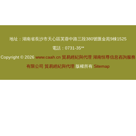
易經紀與代
易經紀與代
理服務項目
理服務項目
提案報告
合作計劃書
地址：湖南省長沙市天心區芙蓉中路三段380號匯金苑9棟1525
電話：0731-35**
Copyright © 2026
www.caah.cn
貿易經紀與代理
湖南恒尊信息咨詢服務
有限公司
貿易經紀與代理
版權所有
Sitemap